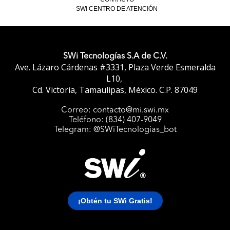
SWi CENTRO DE ATENCIÓN
SWi Tecnologías S.A de C.V.
Ave. Lázaro Cárdenas #3331, Plaza Verde Esmeralda
L10,
Cd. Victoria, Tamaulipas, México. C.P. 87049
Correo: contacto@mi.swi.mx
Teléfono: (834) 407-9049
Telegram: @SWiTecnologias_bot
¡Obtén tu SWi Gratis!